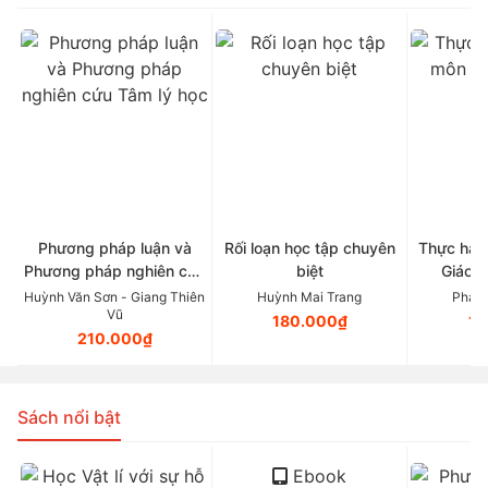
Phương pháp luận và
Rối loạn học tập chuyên
Thực hàn
Phương pháp nghiên cứu
biệt
Giáo d
Tâm lý học
Huỳnh Văn Sơn - Giang Thiên
Huỳnh Mai Trang
Phan 
Vũ
180.000₫
11
210.000₫
Sách nổi bật
Ebook