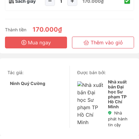
Sách giấy
170.000₫
170.000₫
Thành tiền
Mua ngay
Thêm vào giỏ
Tác giả:
Được bán bởi:
Nhà xuất
Ninh Quý Cường
bản Đại
học Sư
phạm TP
Hồ Chí
Minh
Nhà
phát hành
tin cậy