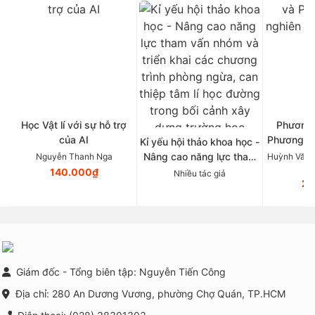
Học Vật lí với sự hỗ trợ
Phương 
của AI
Phương p
Kỉ yếu hội thảo khoa học -
Tâ
Nâng cao năng lực tham
Nguyễn Thanh Nga
Huỳnh Văn 
vấn nhóm và triển khai
140.000₫
Nhiều tác giả
21
các chương trình phòng
ngừa, can thiệp tâm lí học
đường trong bối cảnh xây
dựng trường học thông
minh tại Việt Nam
Giám đốc - Tổng biên tập: Nguyễn Tiến Công
Địa chỉ: 280 An Dương Vương, phường Chợ Quán, TP.HCM