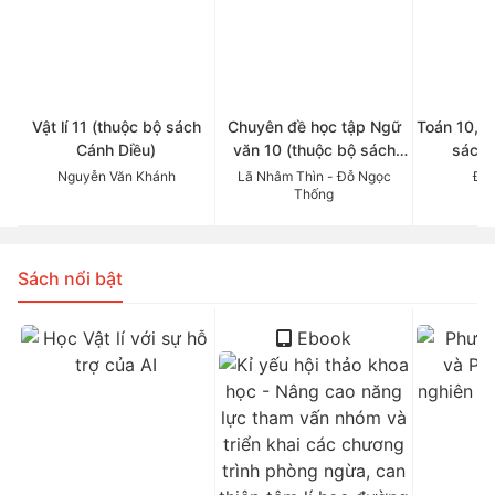
Vật lí 11 (thuộc bộ sách
Chuyên đề học tập Ngữ
Toán 10, t
Cánh Diều)
văn 10 (thuộc bộ sách
sách 
Cánh Diều)
Nguyễn Văn Khánh
Lã Nhâm Thìn - Đỗ Ngọc
Đỗ 
Thống
Sách nổi bật
Ebook