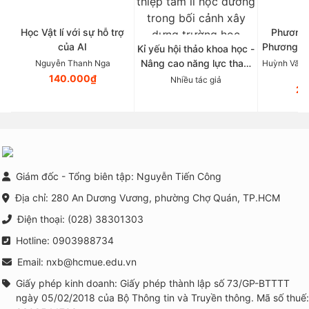
Học Vật lí với sự hỗ trợ
Phương 
của AI
Phương p
Kỉ yếu hội thảo khoa học -
Tâ
Nâng cao năng lực tham
Nguyễn Thanh Nga
Huỳnh Văn 
vấn nhóm và triển khai
140.000₫
Nhiều tác giả
21
các chương trình phòng
ngừa, can thiệp tâm lí học
đường trong bối cảnh xây
dựng trường học thông
minh tại Việt Nam
Giám đốc - Tổng biên tập: Nguyễn Tiến Công
Địa chỉ: 280 An Dương Vương, phường Chợ Quán, TP.HCM
Điện thoại: (028) 38301303
Hotline: 0903988734
Email: nxb@hcmue.edu.vn
Giấy phép kinh doanh: Giấy phép thành lập số 73/GP-BTTTT
ngày 05/02/2018 của Bộ Thông tin và Truyền thông. Mã số thuế: