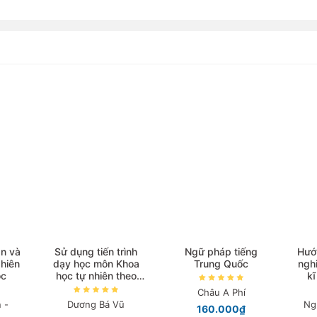
n và
Sử dụng tiến trình
Ngữ pháp tiếng
Hướ
hiên
dạy học môn Khoa
Trung Quốc
ngh
ọc
học tự nhiên theo
kĩ
hình thức dạy học B-
Châu A Phí
Learning
 -
Dương Bá Vũ
Ng
160.000₫