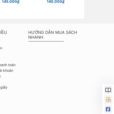
145.000₫
140.000₫
Chỉ từ 40.000
IỀU
HƯỚNG DẪN MUA SÁCH
NHANH
ển
hanh toán
ài khoản
k
giấy