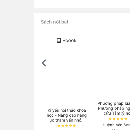
Sách nổi bật
Ebook
ọc Vật lí với sự hỗ
Phương pháp luậ
trợ của AI
Phương pháp ng
Kỉ yếu hội thảo khoa
cứu Tâm lý h
học - Nâng cao năng
guyễn Thanh Nga
lực tham vấn nhóm
Huỳnh Văn Sơn
và triển khai các
140.000₫
chương trình phòng