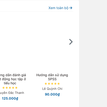
Xem toàn bộ
ng dẫn đánh giá
Hướng dẫn sử dụng
Lịch sử Triết họ
t động học tập ở
SPSS
tiểu học
Nguyễn Ngọc Kh
Lê Quỳnh Chi
120.000₫
uyễn Đắc Thanh
90.000₫
125.000₫