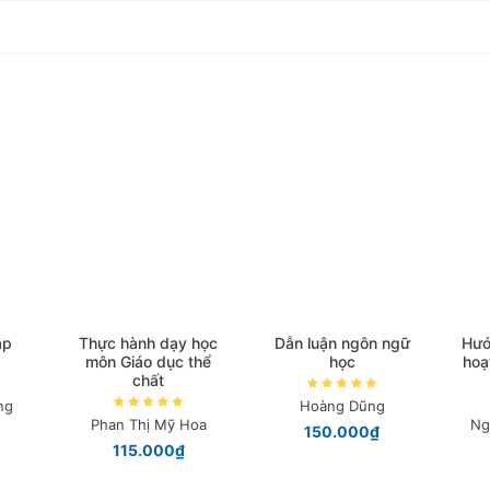
ập
Thực hành dạy học
Dẫn luận ngôn ngữ
Hướ
môn Giáo dục thể
học
hoạ
chất
ng
Hoàng Dũng
Phan Thị Mỹ Hoa
Ng
150.000₫
115.000₫