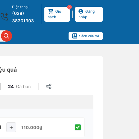
Điện thoại:
0
Giỏ
Đăng
(028)
sách
nhập
38301303
Sách của tôi
ệu quả
24
Đã bán
110.000₫