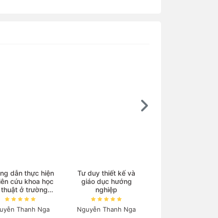
Ebook
ng dẫn thực hiện
Tư duy thiết kế và
iên cứu khoa học
giáo dục hướng
Kim loại chuyển ti
 thuật ở trường
nghiệp
và phức chất
trung học
uyễn Thanh Nga
Nguyễn Thanh Nga
Nguyễn Tiến Côn