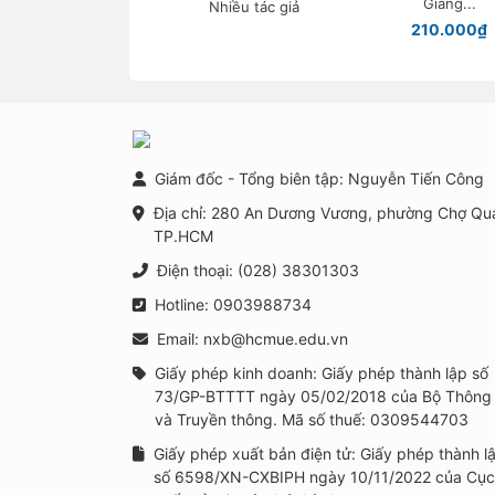
Giang...
Nhiều tác giả
ngừa, can thiệp tâm
210.000₫
lí học đường trong
bối cảnh xây dựng
trường học thông
minh tại Việt Nam
Giám đốc - Tổng biên tập: Nguyễn Tiến Công
Địa chỉ: 280 An Dương Vương, phường Chợ Qu
TP.HCM
Điện thoại: (028) 38301303
Hotline: 0903988734
Email: nxb@hcmue.edu.vn
Giấy phép kinh doanh: Giấy phép thành lập số
73/GP-BTTTT ngày 05/02/2018 của Bộ Thông 
và Truyền thông. Mã số thuế: 0309544703
Giấy phép xuất bản điện tử: Giấy phép thành l
số 6598/XN-CXBIPH ngày 10/11/2022 của Cục