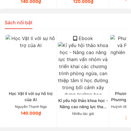
học B-Learning
140.000₫
120.000₫
16
Sách nổi bật
Ebook
Học Vật lí với sự hỗ trợ
Phương 
của AI
Phương p
Kỉ yếu hội thảo khoa học -
Tâ
Nâng cao năng lực tham
Nguyễn Thanh Nga
Huỳnh Văn 
vấn nhóm và triển khai
140.000₫
Nhiều tác giả
21
các chương trình phòng
ngừa, can thiệp tâm lí học