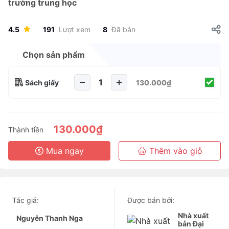
trường trung học
4.5
191
Lượt xem
8
Đã bán
Chọn sản phẩm
Sách giấy
130.000₫
130.000₫
Thành tiền
Mua ngay
Thêm vào giỏ
Tác giả:
Được bán bởi:
Nhà xuất
Nguyễn Thanh Nga
bản Đại