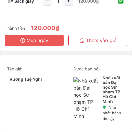
Sách giấy
120.000₫
120.000₫
Thành tiền
Mua ngay
Thêm vào giỏ
Tác giả:
Được bán bởi:
Nhà xuất
Vương Tuệ Nghi
bản Đại
học Sư
phạm TP
Hồ Chí
Minh
Nhà
phát hành
tin cậy