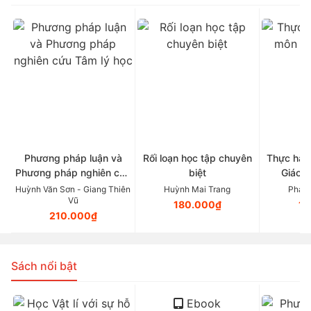
Phương pháp luận và
Rối loạn học tập chuyên
Thực hàn
Phương pháp nghiên cứu
biệt
Giáo d
Tâm lý học
Huỳnh Văn Sơn - Giang Thiên
Huỳnh Mai Trang
Phan 
Vũ
180.000₫
11
210.000₫
Sách nổi bật
Ebook