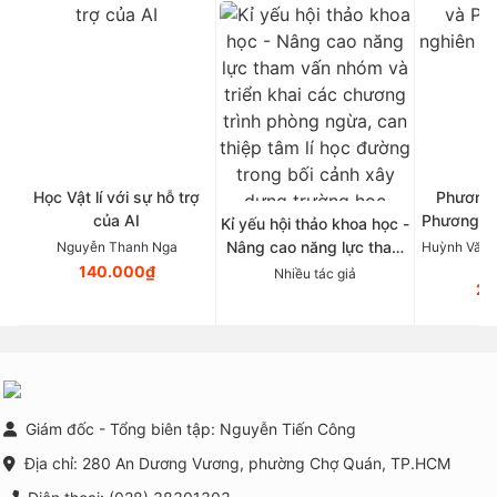
Học Vật lí với sự hỗ trợ
Phương 
của AI
Phương p
Kỉ yếu hội thảo khoa học -
Tâ
Nâng cao năng lực tham
Nguyễn Thanh Nga
Huỳnh Văn 
vấn nhóm và triển khai
140.000₫
Nhiều tác giả
21
các chương trình phòng
ngừa, can thiệp tâm lí học
đường trong bối cảnh xây
dựng trường học thông
minh tại Việt Nam
Giám đốc - Tổng biên tập: Nguyễn Tiến Công
Địa chỉ: 280 An Dương Vương, phường Chợ Quán, TP.HCM