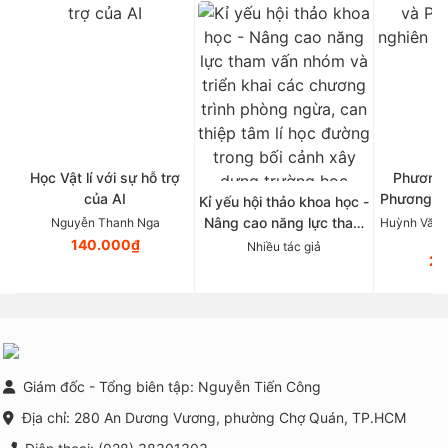
Học Vật lí với sự hỗ trợ
Phương 
của AI
Phương p
Kỉ yếu hội thảo khoa học -
Tâ
Nâng cao năng lực tham
Nguyễn Thanh Nga
Huỳnh Văn 
vấn nhóm và triển khai
140.000₫
Nhiều tác giả
21
các chương trình phòng
ngừa, can thiệp tâm lí học
đường trong bối cảnh xây
dựng trường học thông
minh tại Việt Nam
Giám đốc - Tổng biên tập: Nguyễn Tiến Công
Địa chỉ: 280 An Dương Vương, phường Chợ Quán, TP.HCM