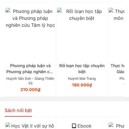
Phương pháp luận và
Rối loạn học tập chuyên
Thực hàn
Phương pháp nghiên cứu
biệt
Giáo d
Tâm lý học
Huỳnh Văn Sơn - Giang Thiên
Huỳnh Mai Trang
Phan 
Vũ
180.000₫
11
210.000₫
Sách nổi bật
Ebook