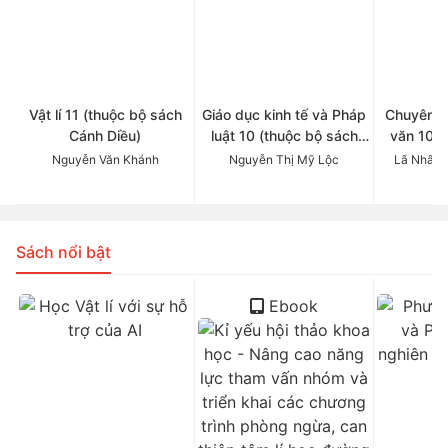
Vật lí 11 (thuộc bộ sách
Giáo dục kinh tế và Pháp
Chuyên đ
Cánh Diều)
luật 10 (thuộc bộ sách
văn 10 (
Cánh Diều)
Cá
Nguyễn Văn Khánh
Nguyễn Thị Mỹ Lộc
Lã Nhâm 
Sách nổi bật
Ebook