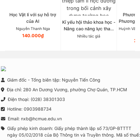
Học Vật lí với sự hỗ trợ
Phương 
của AI
Phương p
Kỉ yếu hội thảo khoa học -
Tâ
Nâng cao năng lực tham
Nguyễn Thanh Nga
Huỳnh Văn 
vấn nhóm và triển khai
140.000₫
Nhiều tác giả
21
các chương trình phòng
ngừa, can thiệp tâm lí học
đường trong bối cảnh xây
dựng trường học thông
minh tại Việt Nam
Giám đốc - Tổng biên tập: Nguyễn Tiến Công
Địa chỉ: 280 An Dương Vương, phường Chợ Quán, TP.HCM
Điện thoại: (028) 38301303
Hotline: 0903988734
Email: nxb@hcmue.edu.vn
Giấy phép kinh doanh: Giấy phép thành lập số 73/GP-BTTTT
ngày 05/02/2018 của Bộ Thông tin và Truyền thông. Mã số thuế: