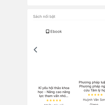
Sách nổi bật
Ebook
ọc Vật lí với sự hỗ
Phương pháp luậ
trợ của AI
Phương pháp ng
Kỉ yếu hội thảo khoa
cứu Tâm lý h
học - Nâng cao năng
guyễn Thanh Nga
lực tham vấn nhóm
Huỳnh Văn Sơn
và triển khai các
140.000₫
chương trình phòng
Giang...