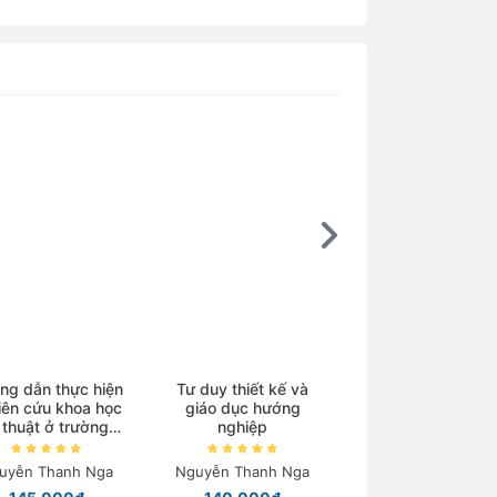
Ebook
ng dẫn thực hiện
Tư duy thiết kế và
iên cứu khoa học
giáo dục hướng
Kim loại chuyển ti
 thuật ở trường
nghiệp
và phức chất
trung học
uyễn Thanh Nga
Nguyễn Thanh Nga
Nguyễn Tiến Côn