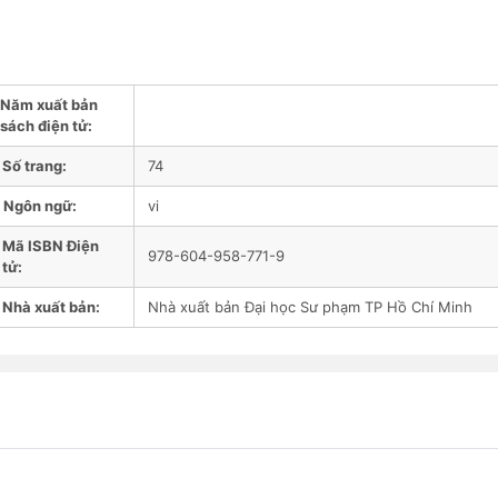
Năm xuất bản
sách điện tử:
Số trang:
74
Ngôn ngữ:
vi
Mã ISBN Điện
978-604-958-771-9
tử:
Nhà xuất bản:
Nhà xuất bản Đại học Sư phạm TP Hồ Chí Minh