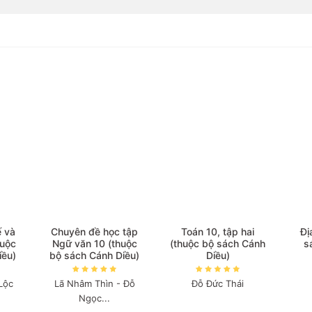
ế và
Chuyên đề học tập
Toán 10, tập hai
Đị
huộc
Ngữ văn 10 (thuộc
(thuộc bộ sách Cánh
s
iều)
bộ sách Cánh Diều)
Diều)
Lộc
Lã Nhâm Thìn - Đỗ
Đỗ Đức Thái
Ngọc...