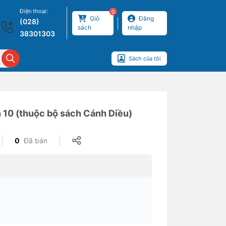
Điện thoại:
0
Giỏ
Đăng
(028)
sách
nhập
38301303
Sách của tôi
 10 (thuộc bộ sách Cánh Diều)
0
Đã bán