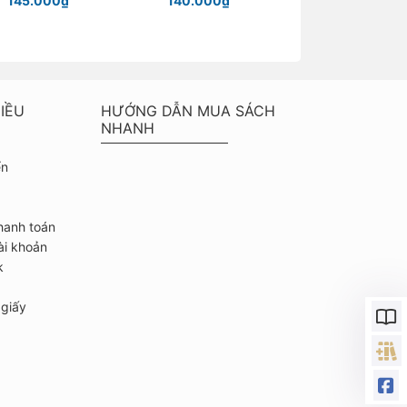
145.000₫
140.000₫
Chỉ từ 40.000
IỀU
HƯỚNG DẪN MUA SÁCH
NHANH
ển
hanh toán
ài khoản
k
giấy