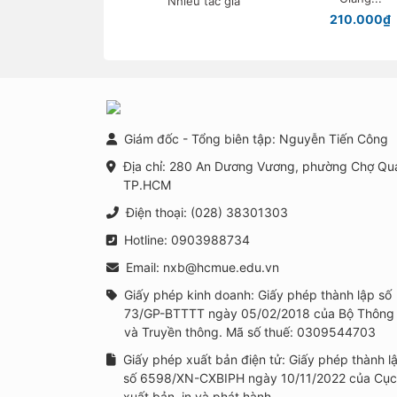
Nhiều tác giả
ngừa, can thiệp tâm
210.000₫
lí học đường trong
bối cảnh xây dựng
trường học thông
minh tại Việt Nam
Giám đốc - Tổng biên tập: Nguyễn Tiến Công
Địa chỉ: 280 An Dương Vương, phường Chợ Qu
TP.HCM
Điện thoại: (028) 38301303
Hotline: 0903988734
Email: nxb@hcmue.edu.vn
Giấy phép kinh doanh: Giấy phép thành lập số
73/GP-BTTTT ngày 05/02/2018 của Bộ Thông 
và Truyền thông. Mã số thuế: 0309544703
Giấy phép xuất bản điện tử: Giấy phép thành l
số 6598/XN-CXBIPH ngày 10/11/2022 của Cục
xuất bản, in và phát hành.