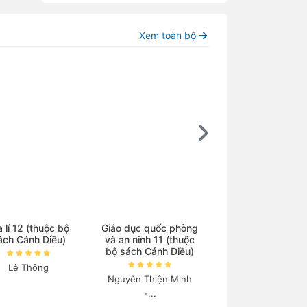
Xem toàn bộ
a lí 12 (thuộc bộ
Giáo dục quốc phòng
Chuyên đề học t
ách Cánh Diều)
và an ninh 11 (thuộc
Sinh học 10 (thu
bộ sách Cánh Diều)
bộ sách Cánh Diề
Lê Thông
Nguyễn Thiện Minh
Mai Sỹ Tuấn
-...