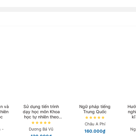
n và
Sử dụng tiến trình
Ngữ pháp tiếng
Hướ
hiên
dạy học môn Khoa
Trung Quốc
ngh
ọc
học tự nhiên theo
kĩ
hình thức dạy học B-
Châu A Phí
Learning
 -
Dương Bá Vũ
Ng
160.000₫