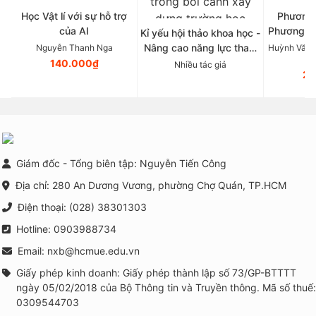
Học Vật lí với sự hỗ trợ
Phương 
của AI
Phương p
Kỉ yếu hội thảo khoa học -
Tâ
Nâng cao năng lực tham
Nguyễn Thanh Nga
Huỳnh Văn 
vấn nhóm và triển khai
140.000₫
Nhiều tác giả
21
các chương trình phòng
ngừa, can thiệp tâm lí học
đường trong bối cảnh xây
dựng trường học thông
minh tại Việt Nam
Giám đốc - Tổng biên tập: Nguyễn Tiến Công
Địa chỉ: 280 An Dương Vương, phường Chợ Quán, TP.HCM
Điện thoại: (028) 38301303
Hotline: 0903988734
Email: nxb@hcmue.edu.vn
Giấy phép kinh doanh: Giấy phép thành lập số 73/GP-BTTTT
ngày 05/02/2018 của Bộ Thông tin và Truyền thông. Mã số thuế:
0309544703