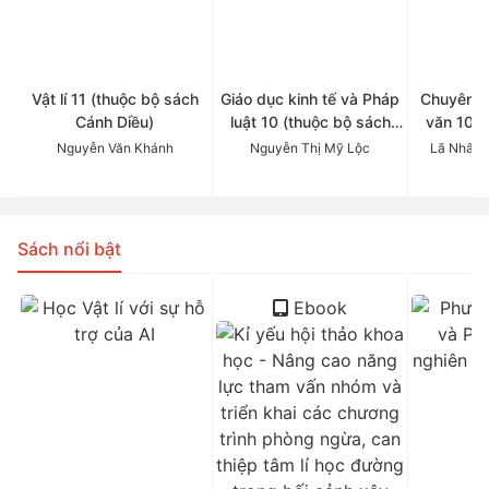
Vật lí 11 (thuộc bộ sách
Giáo dục kinh tế và Pháp
Chuyên đ
Cánh Diều)
luật 10 (thuộc bộ sách
văn 10 (
Cánh Diều)
Cá
Nguyễn Văn Khánh
Nguyễn Thị Mỹ Lộc
Lã Nhâm 
Sách nổi bật
Ebook