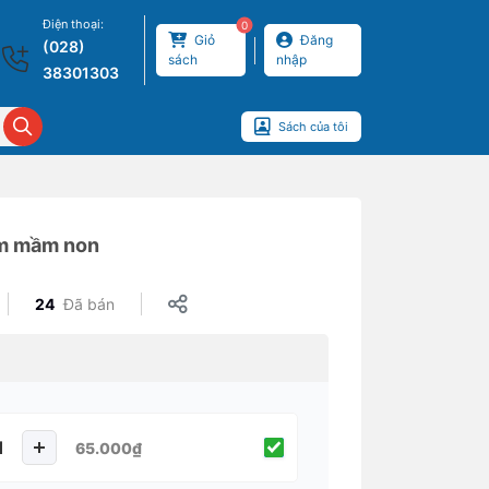
Điện thoại:
0
Giỏ
Đăng
(028)
sách
nhập
38301303
Sách của tôi
 em mầm non
24
Đã bán
65.000₫