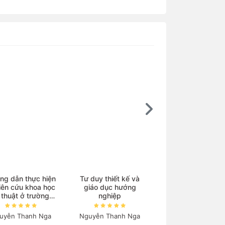
Ebook
ng dẫn thực hiện
Tư duy thiết kế và
iên cứu khoa học
giáo dục hướng
Kim loại chuyển ti
 thuật ở trường
nghiệp
và phức chất
trung học
uyễn Thanh Nga
Nguyễn Thanh Nga
Nguyễn Tiến Côn