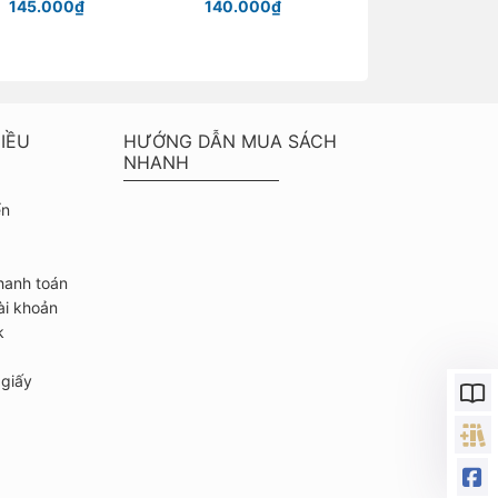
145.000₫
140.000₫
Chỉ từ 40.000
IỀU
HƯỚNG DẪN MUA SÁCH
NHANH
ển
hanh toán
ài khoản
k
giấy