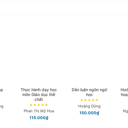
ập
Thực hành dạy học
Dẫn luận ngôn ngữ
Hướ
môn Giáo dục thể
học
hoạ
chất
ng
Hoàng Dũng
Phan Thị Mỹ Hoa
Ng
150.000₫
115.000₫