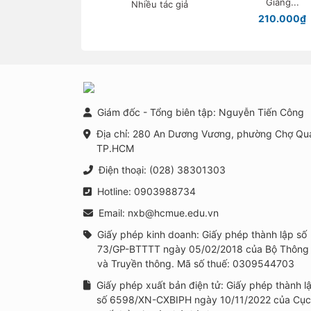
Giang...
Nhiều tác giả
ngừa, can thiệp tâm
210.000₫
lí học đường trong
bối cảnh xây dựng
trường học thông
minh tại Việt Nam
Giám đốc - Tổng biên tập: Nguyễn Tiến Công
Địa chỉ: 280 An Dương Vương, phường Chợ Qu
TP.HCM
Điện thoại: (028) 38301303
Hotline: 0903988734
Email: nxb@hcmue.edu.vn
Giấy phép kinh doanh: Giấy phép thành lập số
73/GP-BTTTT ngày 05/02/2018 của Bộ Thông 
và Truyền thông. Mã số thuế: 0309544703
Giấy phép xuất bản điện tử: Giấy phép thành l
số 6598/XN-CXBIPH ngày 10/11/2022 của Cục