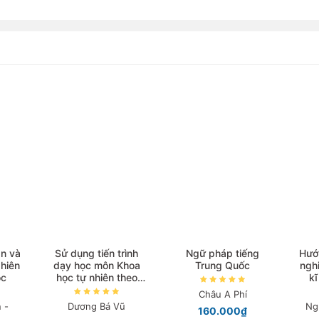
n và
Sử dụng tiến trình
Ngữ pháp tiếng
Hướ
hiên
dạy học môn Khoa
Trung Quốc
ngh
ọc
học tự nhiên theo
kĩ
hình thức dạy học B-
Châu A Phí
Learning
 -
Dương Bá Vũ
Ng
160.000₫