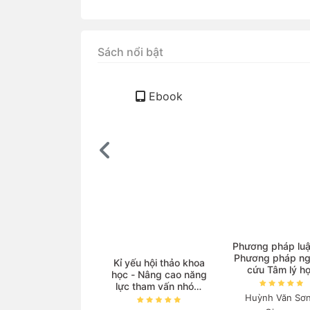
Sách nổi bật
Ebook
ọc Vật lí với sự hỗ
Phương pháp luậ
trợ của AI
Phương pháp ng
Kỉ yếu hội thảo khoa
cứu Tâm lý h
học - Nâng cao năng
guyễn Thanh Nga
lực tham vấn nhóm
Huỳnh Văn Sơn
và triển khai các
140.000₫
chương trình phòng