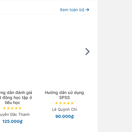
Xem toàn bộ
ng dẫn đánh giá
Hướng dẫn sử dụng
Lịch sử Triết họ
t động học tập ở
SPSS
tiểu học
Nguyễn Ngọc Kh
Lê Quỳnh Chi
120.000₫
uyễn Đắc Thanh
90.000₫
125.000₫