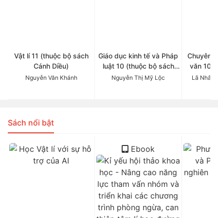
Vật lí 11 (thuộc bộ sách
Giáo dục kinh tế và Pháp
Chuyên đ
Cánh Diều)
luật 10 (thuộc bộ sách
văn 10 (
Cánh Diều)
Cá
Nguyễn Văn Khánh
Nguyễn Thị Mỹ Lộc
Lã Nhâm 
Sách nổi bật
Ebook