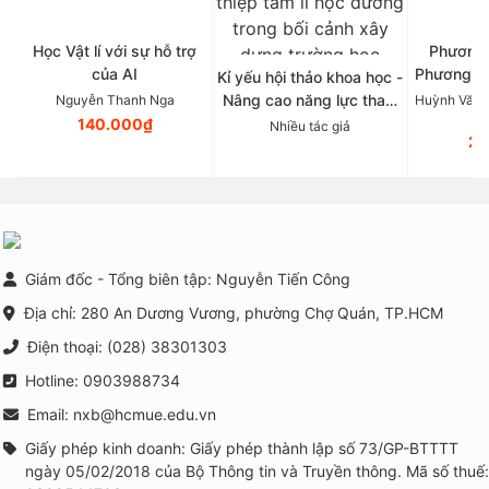
Học Vật lí với sự hỗ trợ
Phương 
của AI
Phương p
Kỉ yếu hội thảo khoa học -
Tâ
Nâng cao năng lực tham
Nguyễn Thanh Nga
Huỳnh Văn 
vấn nhóm và triển khai
140.000₫
Nhiều tác giả
21
các chương trình phòng
ngừa, can thiệp tâm lí học
đường trong bối cảnh xây
dựng trường học thông
minh tại Việt Nam
Giám đốc - Tổng biên tập: Nguyễn Tiến Công
Địa chỉ: 280 An Dương Vương, phường Chợ Quán, TP.HCM
Điện thoại: (028) 38301303
Hotline: 0903988734
Email: nxb@hcmue.edu.vn
Giấy phép kinh doanh: Giấy phép thành lập số 73/GP-BTTTT
ngày 05/02/2018 của Bộ Thông tin và Truyền thông. Mã số thuế: