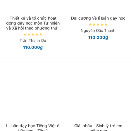
Thiết kế và tổ chức hoạt
Đại cương về lí luận dạy học
động dạy học môn Tự nhiên
và Xã hội theo phương thức
Nguyễn Đắc Thanh
trải nghiệm
110.000₫
Trần Thanh Dư
110.000₫
Lí luận dạy học Tiếng Việt ở
Giải phẫu - Sinh lý trẻ em
tiểu học - Tập 1
mầm non