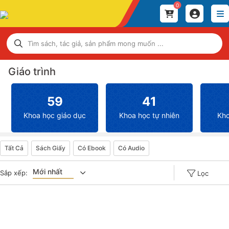
0
Giáo trình
59
41
Khoa học giáo dục
Khoa học tự nhiên
Kho
Tất Cả
Sách Giấy
Có Ebook
Có Audio
Mới nhất
Sắp xếp:
Lọc
Giá tăng đần
Giá thấp đần