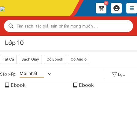
0
Lớp 10
Tất Cả
Sách Giấy
Có Ebook
Có Audio
Mới nhất
Sắp xếp:
Lọc
Ebook
Ebook
Giá tăng đần
Giá thấp đần
Năm xuất bản
Mới nhất