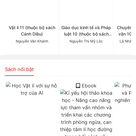
Vật lí 11 (thuộc bộ sách
Giáo dục kinh tế và Pháp
Chuyên đ
Cánh Diều)
luật 10 (thuộc bộ sách
văn 10 (
Cánh Diều)
Cá
Nguyễn Văn Khánh
Nguyễn Thị Mỹ Lộc
Lã Nhâm 
Sách nổi bật
Ebook