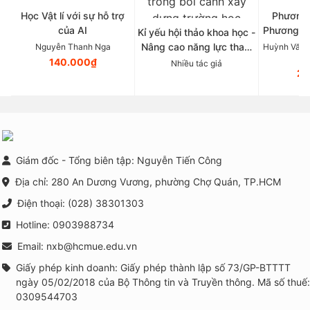
Học Vật lí với sự hỗ trợ
Phương 
của AI
Phương p
Kỉ yếu hội thảo khoa học -
Tâ
Nâng cao năng lực tham
Nguyễn Thanh Nga
Huỳnh Văn 
vấn nhóm và triển khai
140.000₫
Nhiều tác giả
21
các chương trình phòng
ngừa, can thiệp tâm lí học
đường trong bối cảnh xây
dựng trường học thông
minh tại Việt Nam
Giám đốc - Tổng biên tập: Nguyễn Tiến Công
Địa chỉ: 280 An Dương Vương, phường Chợ Quán, TP.HCM
Điện thoại: (028) 38301303
Hotline: 0903988734
Email: nxb@hcmue.edu.vn
Giấy phép kinh doanh: Giấy phép thành lập số 73/GP-BTTTT
ngày 05/02/2018 của Bộ Thông tin và Truyền thông. Mã số thuế:
0309544703