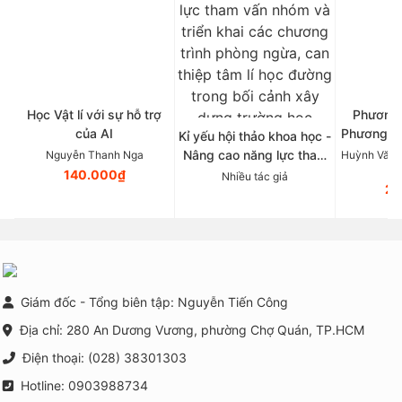
Học Vật lí với sự hỗ trợ
Phương 
của AI
Phương p
Kỉ yếu hội thảo khoa học -
Tâ
Nâng cao năng lực tham
Nguyễn Thanh Nga
Huỳnh Văn 
vấn nhóm và triển khai
140.000₫
Nhiều tác giả
21
các chương trình phòng
ngừa, can thiệp tâm lí học
đường trong bối cảnh xây
dựng trường học thông
minh tại Việt Nam
Giám đốc - Tổng biên tập: Nguyễn Tiến Công
Địa chỉ: 280 An Dương Vương, phường Chợ Quán, TP.HCM
Điện thoại: (028) 38301303
Hotline: 0903988734