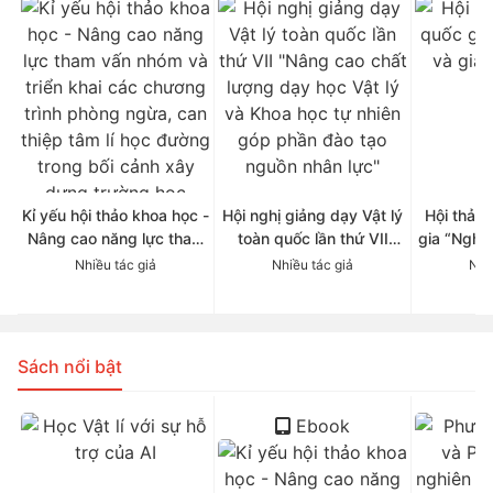
Kỉ yếu hội thảo khoa học -
Hội nghị giảng dạy Vật lý
Hội thảo
Nâng cao năng lực tham
toàn quốc lần thứ VII
gia “Nghi
vấn nhóm và triển khai
"Nâng cao chất lượng
dạy t
Nhiều tác giả
Nhiều tác giả
Nhi
các chương trình phòng
dạy học Vật lý và Khoa
ngừa, can thiệp tâm lí học
học tự nhiên góp phần
đường trong bối cảnh xây
đào tạo nguồn nhân lực"
dựng trường học thông
Sách nổi bật
minh tại Việt Nam
Ebook