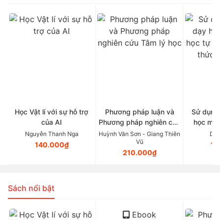
Học Vật lí với sự hỗ trợ
Phương pháp luận và
Sử dụng 
của AI
Phương pháp nghiên cứu
học môn
Tâm lý học
nhiên the
Nguyễn Thanh Nga
Huỳnh Văn Sơn - Giang Thiên
Dươ
Vũ
học 
140.000₫
12
210.000₫
Sách nổi bật
Ebook