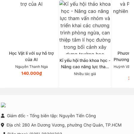
Học Vật lí với sự hỗ trợ
Phương 
của AI
Phương p
Kỉ yếu hội thảo khoa học -
Tâ
Nâng cao năng lực tham
Nguyễn Thanh Nga
Huỳnh Văn 
vấn nhóm và triển khai
140.000₫
Nhiều tác giả
21
các chương trình phòng
ngừa, can thiệp tâm lí học
đường trong bối cảnh xây
dựng trường học thông
minh tại Việt Nam
Giám đốc - Tổng biên tập: Nguyễn Tiến Công
Địa chỉ: 280 An Dương Vương, phường Chợ Quán, TP.HCM