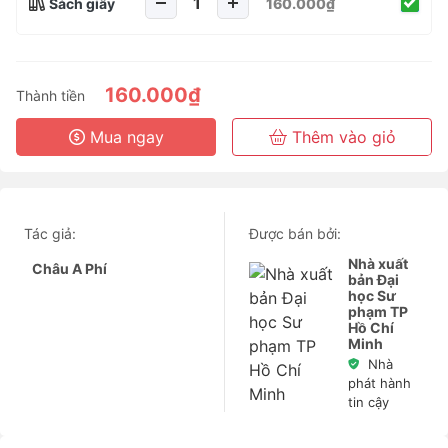
Sách giấy
160.000₫
160.000₫
Thành tiền
Mua ngay
Thêm vào giỏ
Tác giả:
Được bán bởi:
Nhà xuất
Châu A Phí
bản Đại
học Sư
phạm TP
Hồ Chí
Minh
Nhà
phát hành
tin cậy