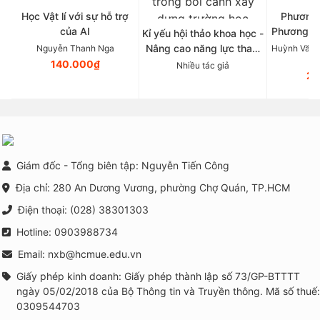
Học Vật lí với sự hỗ trợ
Phương 
của AI
Phương p
Kỉ yếu hội thảo khoa học -
Tâ
Nâng cao năng lực tham
Nguyễn Thanh Nga
Huỳnh Văn 
vấn nhóm và triển khai
140.000₫
Nhiều tác giả
21
các chương trình phòng
ngừa, can thiệp tâm lí học
đường trong bối cảnh xây
dựng trường học thông
minh tại Việt Nam
Giám đốc - Tổng biên tập: Nguyễn Tiến Công
Địa chỉ: 280 An Dương Vương, phường Chợ Quán, TP.HCM
Điện thoại: (028) 38301303
Hotline: 0903988734
Email: nxb@hcmue.edu.vn
Giấy phép kinh doanh: Giấy phép thành lập số 73/GP-BTTTT
ngày 05/02/2018 của Bộ Thông tin và Truyền thông. Mã số thuế:
0309544703