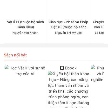
Vật lí 11 (thuộc bộ sách
Giáo dục kinh tế và Pháp
Chuyên đ
Cánh Diều)
luật 10 (thuộc bộ sách
văn 10 (
Cánh Diều)
Cá
Nguyễn Văn Khánh
Nguyễn Thị Mỹ Lộc
Lã Nhâm 
Sách nổi bật
Ebook