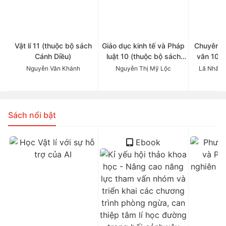
Vật lí 11 (thuộc bộ sách
Giáo dục kinh tế và Pháp
Chuyên đ
Cánh Diều)
luật 10 (thuộc bộ sách
văn 10 (
Cánh Diều)
Cá
Nguyễn Văn Khánh
Nguyễn Thị Mỹ Lộc
Lã Nhâm 
Sách nổi bật
Ebook