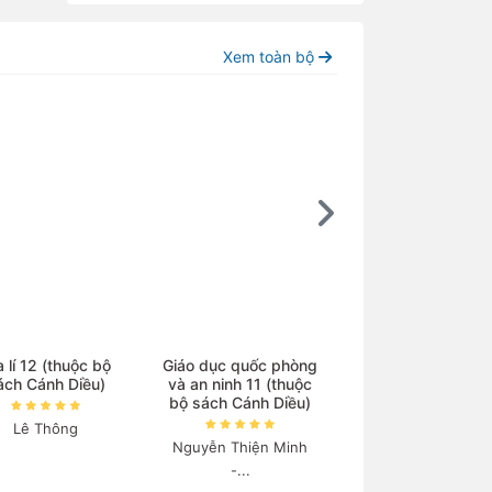
Xem toàn bộ
a lí 12 (thuộc bộ
Giáo dục quốc phòng
Chuyên đề học t
ách Cánh Diều)
và an ninh 11 (thuộc
Sinh học 10 (thu
bộ sách Cánh Diều)
bộ sách Cánh Diề
Lê Thông
Nguyễn Thiện Minh
Mai Sỹ Tuấn
-...