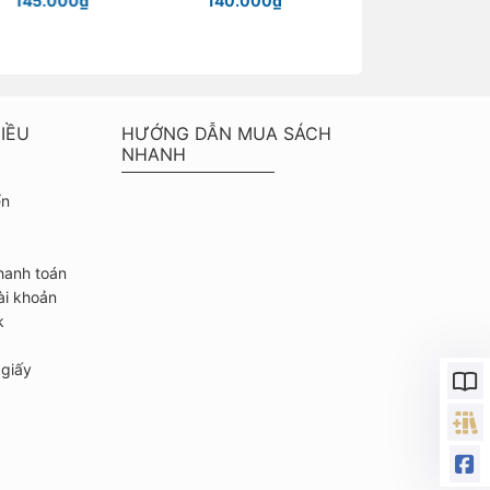
145.000₫
140.000₫
Chỉ từ 40.000
IỀU
HƯỚNG DẪN MUA SÁCH
NHANH
ển
hanh toán
ài khoản
k
giấy