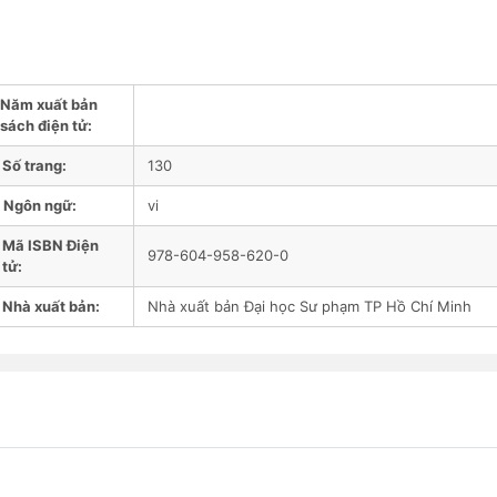
Năm xuất bản
sách điện tử:
Số trang:
130
Ngôn ngữ:
vi
Mã ISBN Điện
978-604-958-620-0
tử:
Nhà xuất bản:
Nhà xuất bản Đại học Sư phạm TP Hồ Chí Minh