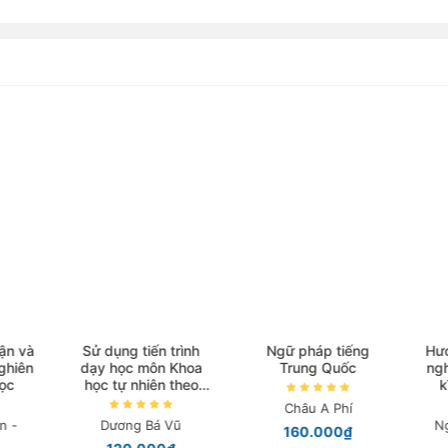
n và
Sử dụng tiến trình
Ngữ pháp tiếng
Hướ
hiên
dạy học môn Khoa
Trung Quốc
ngh
ọc
học tự nhiên theo
kĩ
hình thức dạy học B-
Châu A Phí
Learning
 -
Dương Bá Vũ
Ng
160.000₫