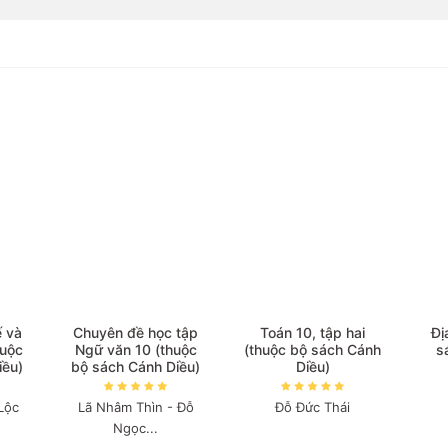
ế và
Chuyên đề học tập
Toán 10, tập hai
Đị
huộc
Ngữ văn 10 (thuộc
(thuộc bộ sách Cánh
s
iều)
bộ sách Cánh Diều)
Diều)
Lộc
Lã Nhâm Thìn - Đỗ
Đỗ Đức Thái
Ngọc...