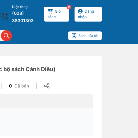
Điện thoại:
0
Giỏ
Đăng
(028)
sách
nhập
38301303
Sách của tôi
ộc bộ sách Cánh Diều)
0
Đã bán