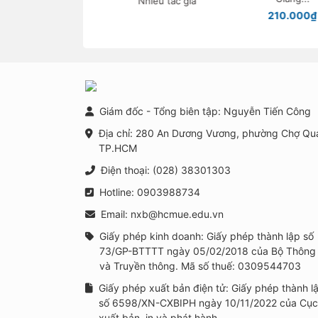
Nhiều tác giả
ngừa, can thiệp tâm
210.000₫
lí học đường trong
bối cảnh xây dựng
trường học thông
minh tại Việt Nam
Giám đốc - Tổng biên tập: Nguyễn Tiến Công
Địa chỉ: 280 An Dương Vương, phường Chợ Qu
TP.HCM
Điện thoại: (028) 38301303
Hotline: 0903988734
Email: nxb@hcmue.edu.vn
Giấy phép kinh doanh: Giấy phép thành lập số
73/GP-BTTTT ngày 05/02/2018 của Bộ Thông 
và Truyền thông. Mã số thuế: 0309544703
Giấy phép xuất bản điện tử: Giấy phép thành l
số 6598/XN-CXBIPH ngày 10/11/2022 của Cục
xuất bản, in và phát hành.