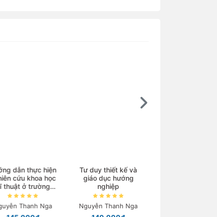
Ebook
ng dẫn thực hiện
Tư duy thiết kế và
iên cứu khoa học
giáo dục hướng
Kim loại chuyển ti
 thuật ở trường
nghiệp
và phức chất
trung học
uyễn Thanh Nga
Nguyễn Thanh Nga
Nguyễn Tiến Côn