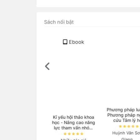
Sách nổi bật
Ebook
ọc Vật lí với sự hỗ
Phương pháp luậ
trợ của AI
Phương pháp ng
Kỉ yếu hội thảo khoa
cứu Tâm lý h
học - Nâng cao năng
guyễn Thanh Nga
lực tham vấn nhóm
Huỳnh Văn Sơn
và triển khai các
140.000₫
chương trình phòng
Giang...