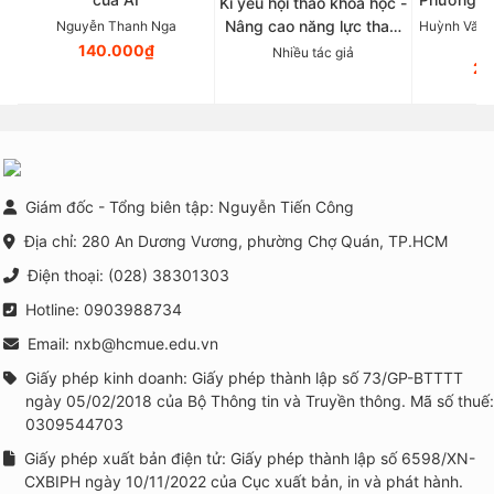
Kỉ yếu hội thảo khoa học -
Tâ
Nâng cao năng lực tham
Nguyễn Thanh Nga
Huỳnh Văn 
vấn nhóm và triển khai
140.000₫
Nhiều tác giả
21
các chương trình phòng
ngừa, can thiệp tâm lí học
đường trong bối cảnh xây
dựng trường học thông
minh tại Việt Nam
Giám đốc - Tổng biên tập: Nguyễn Tiến Công
Địa chỉ: 280 An Dương Vương, phường Chợ Quán, TP.HCM
Điện thoại: (028) 38301303
Hotline: 0903988734
Email: nxb@hcmue.edu.vn
Giấy phép kinh doanh: Giấy phép thành lập số 73/GP-BTTTT
ngày 05/02/2018 của Bộ Thông tin và Truyền thông. Mã số thuế:
0309544703
Giấy phép xuất bản điện tử: Giấy phép thành lập số 6598/XN-
CXBIPH ngày 10/11/2022 của Cục xuất bản, in và phát hành.