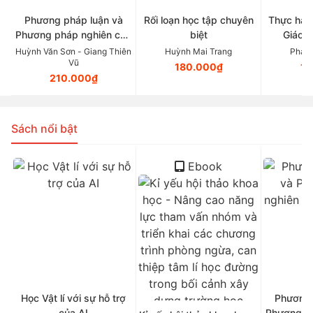
Phương pháp luận và
Rối loạn học tập chuyên
Thực hàn
Phương pháp nghiên cứu
biệt
Giáo d
Tâm lý học
Huỳnh Văn Sơn - Giang Thiên
Huỳnh Mai Trang
Phan 
Vũ
180.000₫
11
210.000₫
Sách nổi bật
Ebook
Học Vật lí với sự hỗ trợ
Phương 
của AI
Phương p