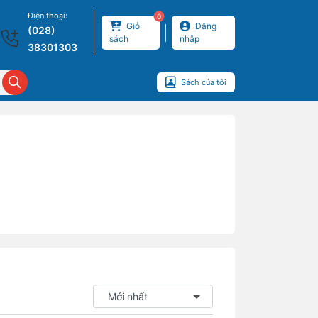
Điện thoại:
0
Giỏ
Đăng
(028)
sách
nhập
38301303
Sách của tôi