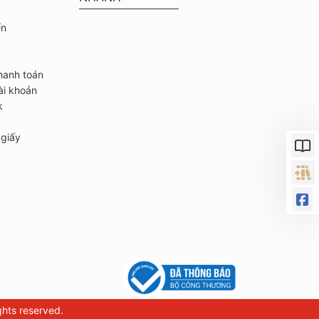
ển
hanh toán
ài khoản
k
giấy
hts reserved.