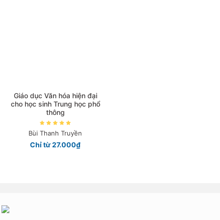
Giá tăng đần
Giá thấp đần
Năm xuất bản
Mới nhất
Giáo dục Văn hóa hiện đại
cho học sinh Trung học phổ
thông
Bùi Thanh Truyền
Chỉ từ 27.000₫