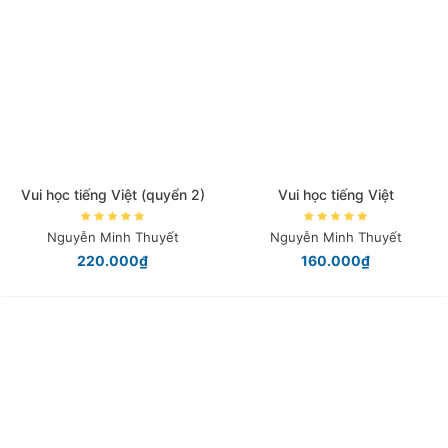
Giá tăng đần
Giá thấp đần
Năm xuất bản
Mới nhất
Vui học tiếng Việt (quyển 2)
Vui học tiếng Việt
Nguyễn Minh Thuyết
Nguyễn Minh Thuyết
220.000₫
160.000₫