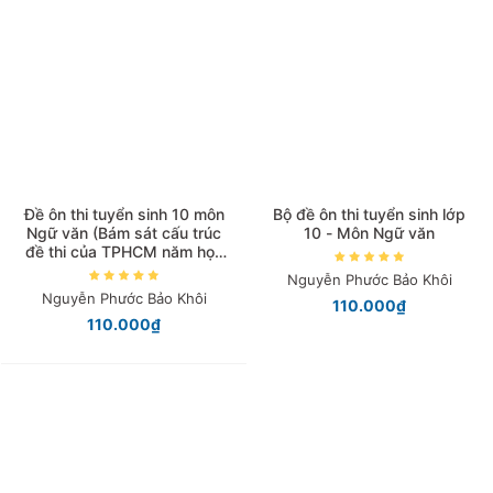
Giá tăng đần
Giá thấp đần
Năm xuất bản
Mới nhất
Đề ôn thi tuyển sinh 10 môn
Bộ đề ôn thi tuyển sinh lớp
Ngữ văn (Bám sát cấu trúc
10 - Môn Ngữ văn
đề thi của TPHCM năm học
2025-2026)
Nguyễn Phước Bảo Khôi
Nguyễn Phước Bảo Khôi
110.000₫
110.000₫