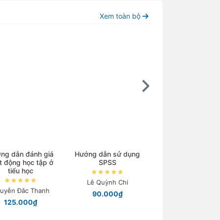
Xem toàn bộ
ng dẫn đánh giá
Hướng dẫn sử dụng
Lịch sử Triết họ
t động học tập ở
SPSS
tiểu học
Nguyễn Ngọc Kh
Lê Quỳnh Chi
120.000₫
uyễn Đắc Thanh
90.000₫
125.000₫