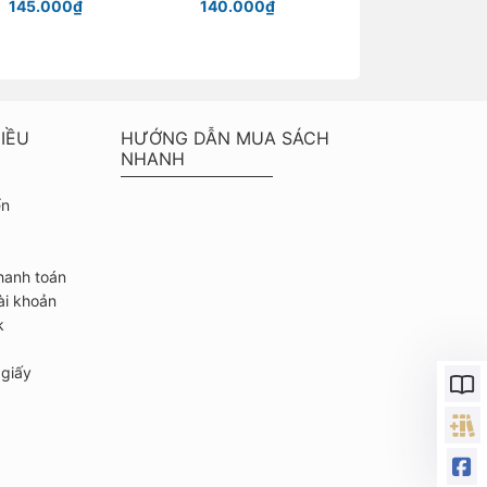
145.000₫
140.000₫
Chỉ từ 40.000
IỀU
HƯỚNG DẪN MUA SÁCH
NHANH
ển
hanh toán
ài khoản
k
giấy