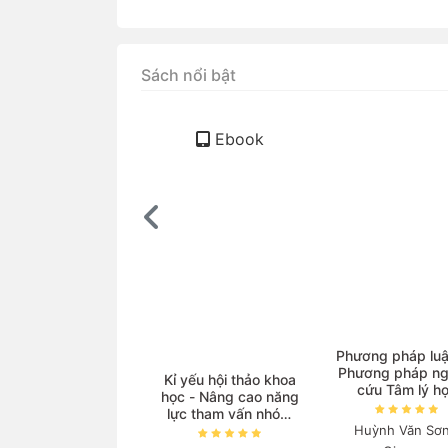
Sách nổi bật
Ebook
ọc Vật lí với sự hỗ
Phương pháp luậ
trợ của AI
Phương pháp ng
Kỉ yếu hội thảo khoa
cứu Tâm lý h
học - Nâng cao năng
guyễn Thanh Nga
lực tham vấn nhóm
Huỳnh Văn Sơn
và triển khai các
140.000₫
chương trình phòng