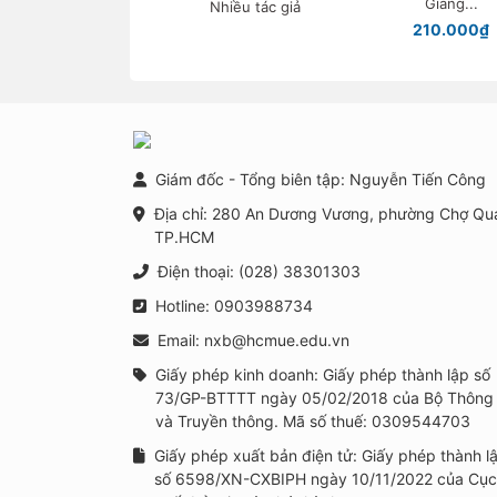
Giang...
Nhiều tác giả
ngừa, can thiệp tâm
210.000₫
lí học đường trong
bối cảnh xây dựng
trường học thông
minh tại Việt Nam
Giám đốc - Tổng biên tập: Nguyễn Tiến Công
Địa chỉ: 280 An Dương Vương, phường Chợ Qu
TP.HCM
Điện thoại: (028) 38301303
Hotline: 0903988734
Email: nxb@hcmue.edu.vn
Giấy phép kinh doanh: Giấy phép thành lập số
73/GP-BTTTT ngày 05/02/2018 của Bộ Thông 
và Truyền thông. Mã số thuế: 0309544703
Giấy phép xuất bản điện tử: Giấy phép thành l
số 6598/XN-CXBIPH ngày 10/11/2022 của Cục