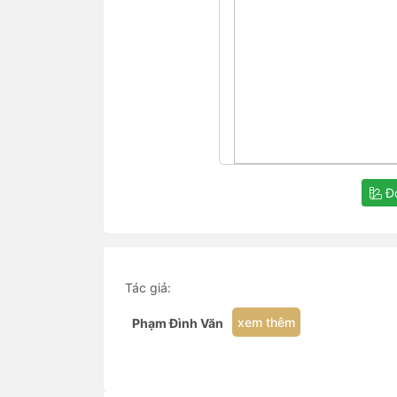
Đọ
Tác giả:
xem thêm
Phạm Đình Văn