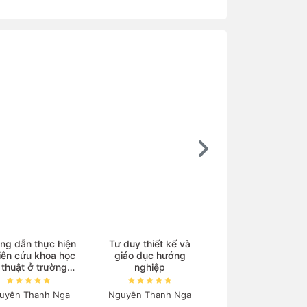
Ebook
ng dẫn thực hiện
Tư duy thiết kế và
iên cứu khoa học
giáo dục hướng
Kim loại chuyển ti
 thuật ở trường
nghiệp
và phức chất
trung học
uyễn Thanh Nga
Nguyễn Thanh Nga
Nguyễn Tiến Côn