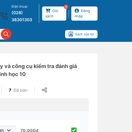
Điện thoại:
0
Giỏ
Đăng
(028)
sách
nhập
38301303
Sách của tôi
y và công cụ kiểm tra đánh giá
inh học 10
7
Đã bán
ạn
70.000₫