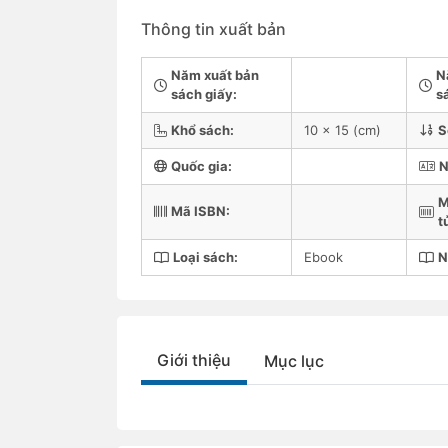
Thông tin xuất bản
Năm xuất bản
N
sách giấy:
s
Khổ sách:
10 x 15 (cm)
S
Quốc gia:
N
M
Mã ISBN:
t
Loại sách:
Ebook
N
Giới thiệu
Mục lục