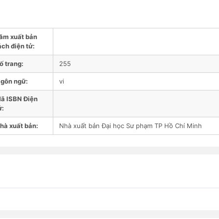
ăm xuất bản
ách điện tử:
ố trang:
255
gôn ngữ:
vi
ã ISBN Điện
ử:
hà xuất bản:
Nhà xuất bản Đại học Sư phạm TP Hồ Chí Minh