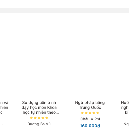
n và
Sử dụng tiến trình
Ngữ pháp tiếng
Hướ
hiên
dạy học môn Khoa
Trung Quốc
ngh
ọc
học tự nhiên theo
kĩ
hình thức dạy học B-
Châu A Phí
Learning
 -
Dương Bá Vũ
Ng
160.000₫