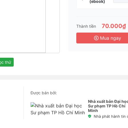
(ebook)
Dài
6 
70.000₫
Thành tiền
Mua ngay
c thử
Được bán bởi:
Nhà xuất bản Đại họ
Sư phạm TP Hồ Chí
Minh
Nhà phát hành tin 