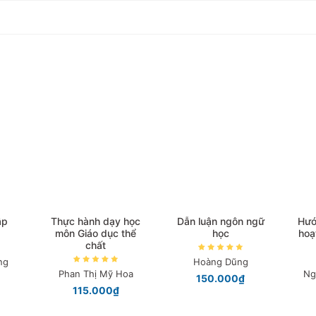
ập
Thực hành dạy học
Dẫn luận ngôn ngữ
Hướ
môn Giáo dục thể
học
hoạ
chất
ng
Hoàng Dũng
Phan Thị Mỹ Hoa
Ng
150.000₫
115.000₫