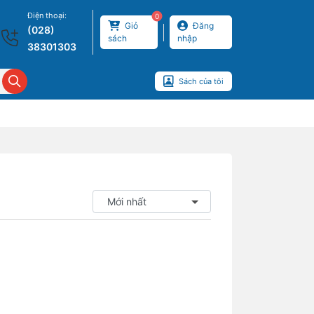
Điện thoại:
0
Giỏ
Đăng
(028)
sách
nhập
38301303
Sách của tôi