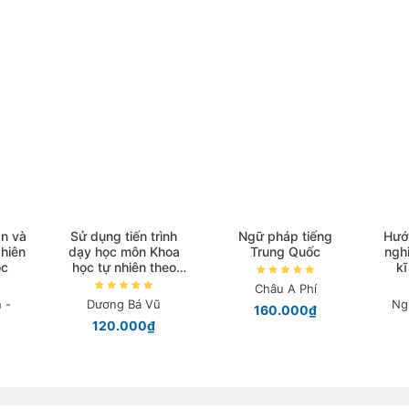
n và
Sử dụng tiến trình
Ngữ pháp tiếng
Hướ
hiên
dạy học môn Khoa
Trung Quốc
ngh
ọc
học tự nhiên theo
kĩ
hình thức dạy học B-
Châu A Phí
Learning
 -
Dương Bá Vũ
Ng
160.000₫
120.000₫