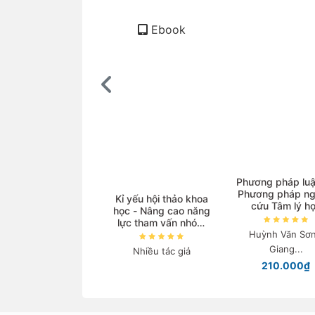
Ebook
ọc Vật lí với sự hỗ
Phương pháp luậ
trợ của AI
Phương pháp ng
Kỉ yếu hội thảo khoa
cứu Tâm lý h
học - Nâng cao năng
guyễn Thanh Nga
lực tham vấn nhóm
Huỳnh Văn Sơn
và triển khai các
140.000₫
chương trình phòng
Giang...
Nhiều tác giả
ngừa, can thiệp tâm
210.000₫
lí học đường trong
bối cảnh xây dựng
trường học thông
minh tại Việt Nam