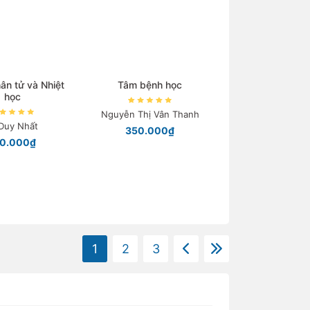
hân tử và Nhiệt
Tâm bệnh học
học
Nguyễn Thị Vân Thanh
 Duy Nhất
350.000₫
60.000₫
1
2
3