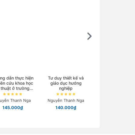
Ebook
ng dẫn thực hiện
Tư duy thiết kế và
iên cứu khoa học
giáo dục hướng
Kim loại chuyển ti
 thuật ở trường
nghiệp
và phức chất
trung học
uyễn Thanh Nga
Nguyễn Thanh Nga
Nguyễn Tiến Côn
145.000₫
140.000₫
Chỉ từ 40.000