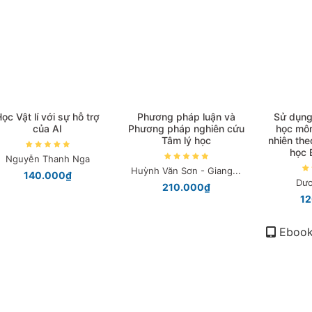
ọc Vật lí với sự hỗ trợ
Phương pháp luận và
Sử dụng 
của AI
Phương pháp nghiên cứu
học môn
Tâm lý học
nhiên the
học 
Nguyễn Thanh Nga
Huỳnh Văn Sơn - Giang...
140.000₫
Dươ
210.000₫
1
Eboo