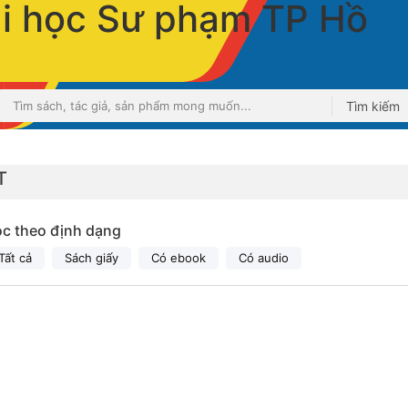
Tìm kiếm
T
ọc theo định dạng
Tất cả
Sách giấy
Có ebook
Có audio