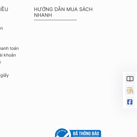
IỀU
HƯỚNG DẪN MUA SÁCH
NHANH
ển
hanh toán
ài khoản
k
giấy