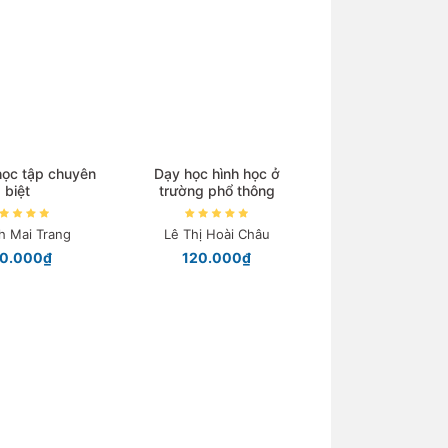
 học tập chuyên
Dạy học hình học ở
biệt
trường phổ thông
h Mai Trang
Lê Thị Hoài Châu
80.000₫
120.000₫