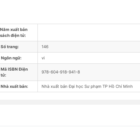
Năm xuất bản
sách điện tử:
Số trang:
146
Ngôn ngữ:
vi
Mã ISBN Điện
978-604-918-941-8
tử:
Nhà xuất bản:
Nhà xuất bản Đại học Sư phạm TP Hồ Chí Minh