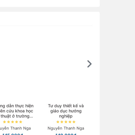
Ebook
ng dẫn thực hiện
Tư duy thiết kế và
iên cứu khoa học
giáo dục hướng
Kim loại chuyển ti
 thuật ở trường
nghiệp
và phức chất
trung học
uyễn Thanh Nga
Nguyễn Thanh Nga
Nguyễn Tiến Côn