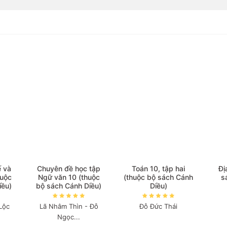
ế và
Chuyên đề học tập
Toán 10, tập hai
Đị
huộc
Ngữ văn 10 (thuộc
(thuộc bộ sách Cánh
s
iều)
bộ sách Cánh Diều)
Diều)
Lộc
Lã Nhâm Thìn - Đỗ
Đỗ Đức Thái
Ngọc...