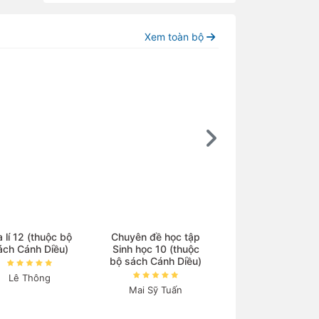
Xem toàn bộ
a lí 12 (thuộc bộ
Chuyên đề học tập
Lịch sử 11 (thuộc
ách Cánh Diều)
Sinh học 10 (thuộc
sách Cánh Diều
bộ sách Cánh Diều)
Lê Thông
Đỗ Thanh Bình
Mai Sỹ Tuấn