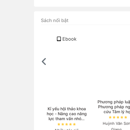
Sách nổi bật
Ebook
ọc Vật lí với sự hỗ
Phương pháp luậ
trợ của AI
Phương pháp ng
Kỉ yếu hội thảo khoa
cứu Tâm lý h
học - Nâng cao năng
guyễn Thanh Nga
lực tham vấn nhóm
Huỳnh Văn Sơn
và triển khai các
140.000₫
chương trình phòng
Giang...