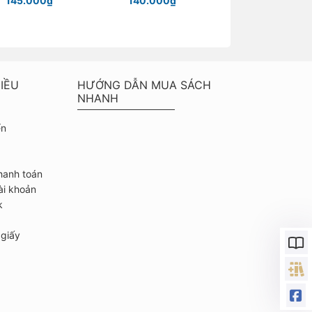
145.000₫
140.000₫
Chỉ từ 40.000
IỀU
HƯỚNG DẪN MUA SÁCH
NHANH
ển
hanh toán
ài khoản
k
giấy