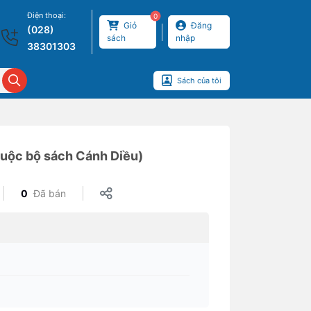
Điện thoại:
0
Giỏ
Đăng
(028)
sách
nhập
38301303
Sách của tôi
thuộc bộ sách Cánh Diều)
0
Đã bán