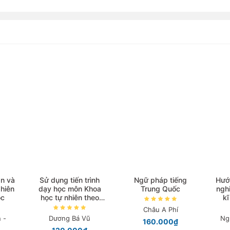
n và
Sử dụng tiến trình
Ngữ pháp tiếng
Hướ
hiên
dạy học môn Khoa
Trung Quốc
ngh
ọc
học tự nhiên theo
kĩ
hình thức dạy học B-
Châu A Phí
Learning
 -
Dương Bá Vũ
Ng
160.000₫