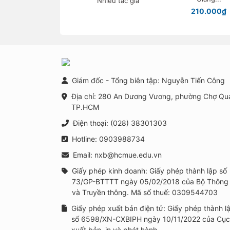
Nhiều tác giả
ngừa, can thiệp tâm
210.000₫
lí học đường trong
bối cảnh xây dựng
trường học thông
minh tại Việt Nam
Giám đốc - Tổng biên tập: Nguyễn Tiến Công
Địa chỉ: 280 An Dương Vương, phường Chợ Qu
TP.HCM
Điện thoại: (028) 38301303
Hotline: 0903988734
Email: nxb@hcmue.edu.vn
Giấy phép kinh doanh: Giấy phép thành lập số
73/GP-BTTTT ngày 05/02/2018 của Bộ Thông 
và Truyền thông. Mã số thuế: 0309544703
Giấy phép xuất bản điện tử: Giấy phép thành l
số 6598/XN-CXBIPH ngày 10/11/2022 của Cục
xuất bản, in và phát hành.