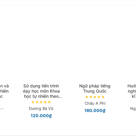
n và
Sử dụng tiến trình
Ngữ pháp tiếng
Hướ
hiên
dạy học môn Khoa
Trung Quốc
ngh
ọc
học tự nhiên theo
kĩ
hình thức dạy học B-
Châu A Phí
Learning
 -
Dương Bá Vũ
Ng
160.000₫
120.000₫