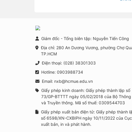
lí học đường trong
bối cảnh xây dựng
trường học thông
minh tại Việt Nam
Giám đốc - Tổng biên tập: Nguyễn Tiến Công
Địa chỉ: 280 An Dương Vương, phường Chợ Qu
TP.HCM
Điện thoại: (028) 38301303
Hotline: 0903988734
Email: nxb@hcmue.edu.vn
Giấy phép kinh doanh: Giấy phép thành lập số
73/GP-BTTTT ngày 05/02/2018 của Bộ Thông 
và Truyền thông. Mã số thuế: 0309544703
Giấy phép xuất bản điện tử: Giấy phép thành l
số 6598/XN-CXBIPH ngày 10/11/2022 của Cục
xuất bản, in và phát hành.