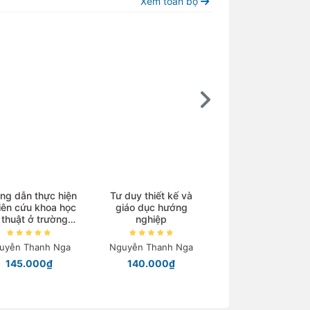
Xem toàn bộ
ng dẫn thực hiện
Tư duy thiết kế và
Kim loại chuyển ti
iên cứu khoa học
giáo dục hướng
và phức chất
 thuật ở trường
nghiệp
trung học
Nguyễn Tiến Côn
uyễn Thanh Nga
Nguyễn Thanh Nga
Chỉ từ 40.000
145.000₫
140.000₫