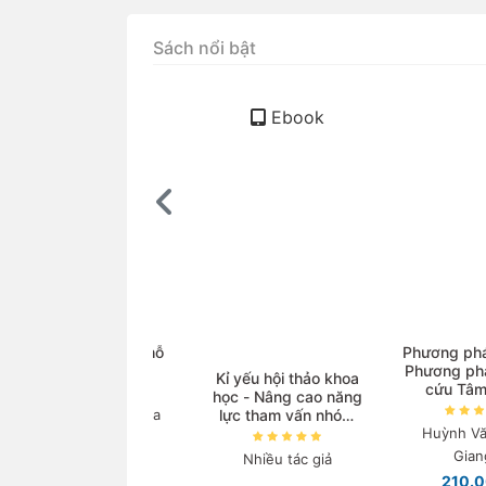
Sách nổi bật
Ebook
ọc Vật lí với sự hỗ
Phương pháp luậ
trợ của AI
Phương pháp ng
Kỉ yếu hội thảo khoa
cứu Tâm lý h
học - Nâng cao năng
guyễn Thanh Nga
lực tham vấn nhóm
Huỳnh Văn Sơn
và triển khai các
140.000₫
chương trình phòng
Giang...
Nhiều tác giả
ngừa, can thiệp tâm
210.000₫