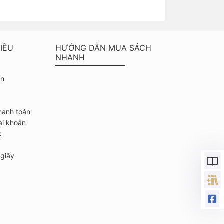
IỀU
HƯỚNG DẪN MUA SÁCH
NHANH
ển
hanh toán
ài khoản
k
giấy