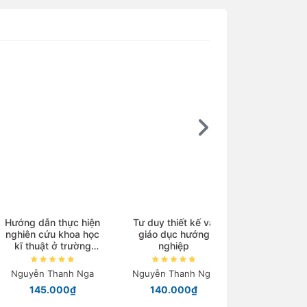
Ebook
ng dẫn thực hiện
Tư duy thiết kế và
iên cứu khoa học
giáo dục hướng
Kim loại chuyển ti
 thuật ở trường
nghiệp
và phức chất
trung học
uyễn Thanh Nga
Nguyễn Thanh Nga
Nguyễn Tiến Côn
145.000₫
140.000₫
Chỉ từ 40.000