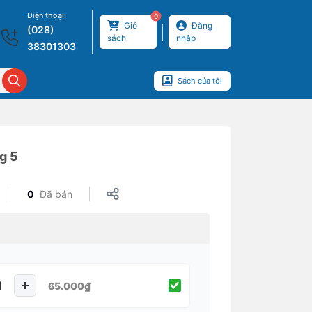
Điện thoại:
0
Giỏ
Đăng
(028)
sách
nhập
38301303
Sách của tôi
g 5
0
Đã bán
65.000₫