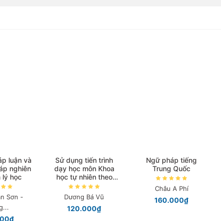
n và
Sử dụng tiến trình
Ngữ pháp tiếng
Hướ
hiên
dạy học môn Khoa
Trung Quốc
ngh
ọc
học tự nhiên theo
kĩ
hình thức dạy học B-
Châu A Phí
Learning
 -
Dương Bá Vũ
Ng
160.000₫
120.000₫